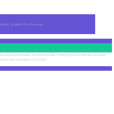
indical, la salud o la vida sexual
rte encuentros acordes a tu personalidad. Puedes ejercer tu derecho a acceder,
 la dirección indicada en las CGUV.