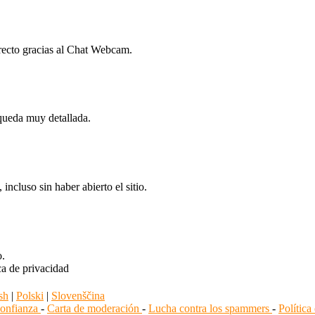
recto gracias al Chat Webcam.
queda muy detallada.
cluso sin haber abierto el sitio.
o.
ca de privacidad
sh
|
Polski
|
Slovenščina
confianza
-
Carta de moderación
-
Lucha contra los spammers
-
Polític