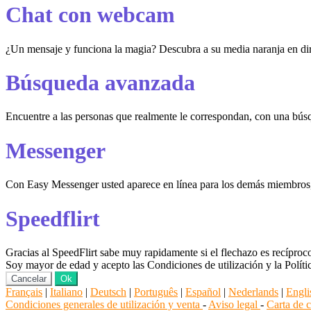
Chat con webcam
¿Un mensaje y funciona la magia? Descubra a su media naranja en di
Búsqueda avanzada
Encuentre a las personas que realmente le correspondan, con una bús
Messenger
Con Easy Messenger usted aparece en línea para los demás miembros, in
Speedflirt
Gracias al SpeedFlirt sabe muy rapidamente si el flechazo es recíproc
Soy mayor de edad y acepto las Condiciones de utilización y la Políti
Cancelar
Ok
Français
|
Italiano
|
Deutsch
|
Português
|
Español
|
Nederlands
|
Engli
Condiciones generales de utilización y venta
-
Aviso legal
-
Carta de 