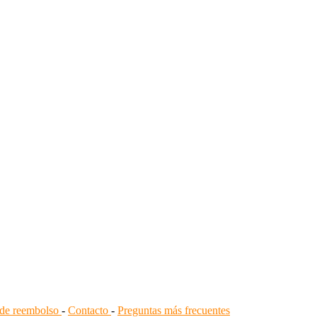
a de reembolso
-
Contacto
-
Preguntas más frecuentes