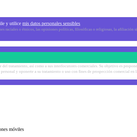
le y utilice
mis datos personales sensibles
raciales o étnicos, las opiniones políticas, filosóficas o religiosas, la afiliación s
e del tratamiento, así como a sus interlocutores comerciales. Su objetivo es propone
cter personal y oponerte a su tratamiento o uso con fines de prospección comercial en
iones móviles