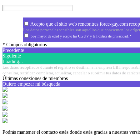
Acepto que el sitio web rencontres.force-gay.com recopi
Los datos personales sensibles son aquellos que conciernen los orígenes 
Soy mayor de edad y acepto las
CGUV
y la
Politica de privacidad
.
*
* Campos obligatorios
Precedente
Siguiente
Loading...
Los datos recopilados durante el registro se destinan a la empresa LBI, responsabl
consultar, rectificar, completar, actualizar, cancelar o suprimir tus datos de cará
Últimas conexiones de miembros
Quiero empezar mi búsqueda
Podrás mantener el contacto estés donde estés gracias a nuestras vers