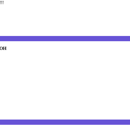
!!!
 OH