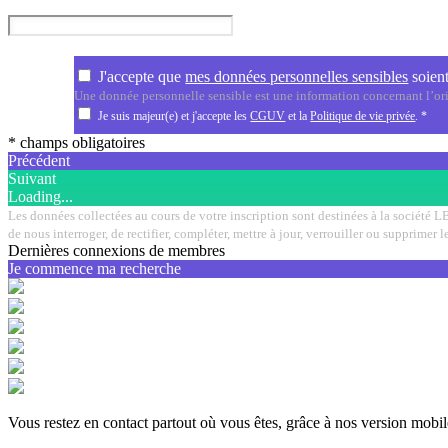
J'accepte que
mes données personnelles sensibles
soient
Une donnée personnelle sensible est une information concernant l’orig
Je suis majeur(e) et j'accepte les
CGUV
et la
Politique de vie privée
.
*
* champs obligatoires
Précédent
Suivant
Loading...
Les données collectées au cours de votre inscription sont destinées à la société LB
de nous interroger, de rectifier, compléter, mettre à jour, verrouiller ou supprim
Dernières connexions de membres
Je commence ma recherche
Vous restez en contact partout où vous êtes, grâce à nos version mobil