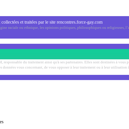
 collectées et traitées par le site rencontres.force-gay.com
ine raciale ou ethnique, les opinions politiques, philosophiques ou religieuses, l’a
I, responsable du traitement ainsi qu'à ses partenaires. Elles sont destinées à vous
er les données vous concernant, de vous opposer à leur traitement ou à leur utilisati
es