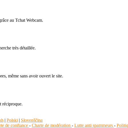
 grâce au Tchat Webcam.
rche très détaillée.
es, même sans avoir ouvert le site.
t réciproque.
sh
|
Polski
|
Slovenščina
te de confiance
-
Charte de modération
-
Lutte anti spammeurs
-
Polit