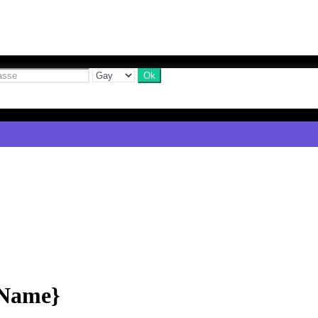
yName}