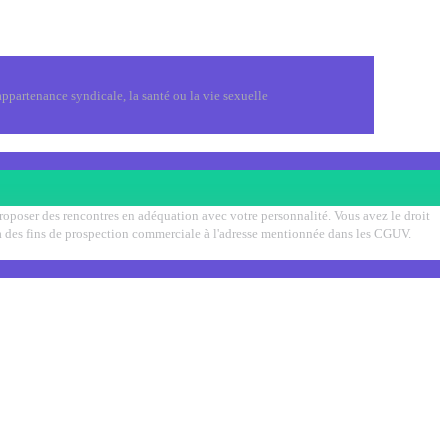
ppartenance syndicale, la santé ou la vie sexuelle
 proposer des rencontres en adéquation avec votre personnalité. Vous avez le droit
on à des fins de prospection commerciale à l'adresse mentionnée dans les CGUV.