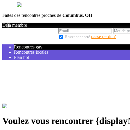
Faites des rencontres proches de
Columbus, OH
Déjà membre
passe perdu ?
Rester connecté
Rencontres gay
Rencontres locales
Plan hot
Voulez vous rencontrer {displa