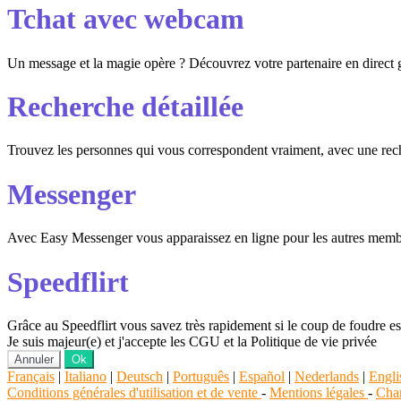
Tchat avec webcam
Un message et la magie opère ? Découvrez votre partenaire en direct
Recherche détaillée
Trouvez les personnes qui vous correspondent vraiment, avec une reche
Messenger
Avec Easy Messenger vous apparaissez en ligne pour les autres membr
Speedflirt
Grâce au Speedflirt vous savez très rapidement si le coup de foudre es
Je suis majeur(e) et j'accepte les CGU et la Politique de vie privée
Annuler
Ok
Français
|
Italiano
|
Deutsch
|
Português
|
Español
|
Nederlands
|
Engli
Conditions générales d'utilisation et de vente
-
Mentions légales
-
Char